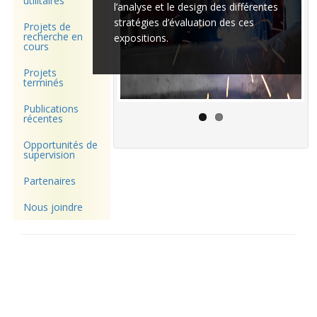
utilitaires
l’analyse et le design des différentes
stratégies d’évaluation des ces
Projets de
recherche en
expositions.
cours
Projets
terminés
Publications
récentes
Opportunités de
supervision
Partenaires
Nous joindre